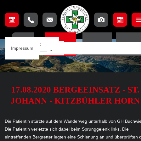
Unser Team
Einsatzbeschreibung
Ausschuss
Ausbildungsteam
Lage & Anfahrt
HOME
EINSÄTZE
TERMINE
ORTSSTE
Einsätze
Einsatzkarte
Mannschaft
Aufnahmebedingungen
Impressum
Notfall App
17.08.2020 BERGEEINSATZ - ST.
JOHANN - KITZBÜHLER HORN
Die Patientin stürzte auf dem Wanderweg unterhalb von GH Buchwie
Die Patientin verletzte sich dabei beim Sprunggelenk links. Die
eintreffenden Bergretter legten eine Schienung an und überprüften 