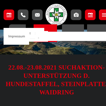
Unser Team
Einsatzbeschreibung
Ausschuss
Ausbildungsteam
Lage & Anfahrt
HOME
EINSÄTZE
TERMINE
ORTSSTE
Einsätze
Einsatzkarte
Mannschaft
Aufnahmebedingungen
Impressum
Notfall App
22.08.-23.08.2021 SUCHAKTION-
UNTERSTÜTZUNG D.
HUNDESTAFFEL, STEINPLATTE
WAIDRING