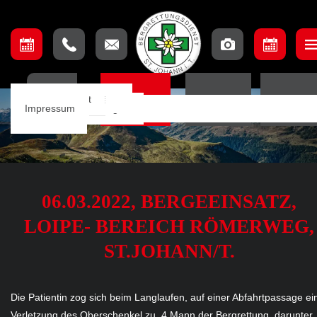
Unser Team
Einsatzbeschreibung
Ausschuss
Ausbildungsteam
Lage & Anfahrt
HOME
EINSÄTZE
TERMINE
ORTSSTE
Einsätze
Einsatzkarte
Mannschaft
Aufnahmebedingungen
Impressum
Notfall App
06.03.2022, BERGEEINSATZ,
LOIPE- BEREICH RÖMERWEG,
ST.JOHANN/T.
Die Patientin zog sich beim Langlaufen, auf einer Abfahrtpassage ei
Verletzung des Oberschenkel zu. 4 Mann der Bergrettung, darunter