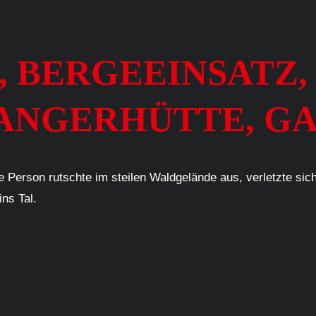
22, BERGEEINSATZ
ANGERHÜTTE, GA
e Person rutschte im steilen Waldgelände aus, verletzte sic
ns Tal.