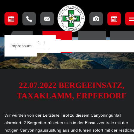
Unser Team
Einsatzbeschreibung
Ausschuss
Ausbildungsteam
Lage & Anfahrt
HOME
EINSÄTZE
TERMINE
ORTSSTE
Einsätze
Einsatzkarte
Mannschaft
Aufnahmebedingungen
Impressum
Notfall App
22.07.2022 BERGEEINSATZ,
TAXAKLAMM, ERPFEDORF
Wir wurden von der Leitstelle Tirol zu diesem Canyoningunfall
alarmiert. 2 Bergretter rüsteten sich in der Einsatzzentrale mit der
nötigen Canyoningausrüstung aus und fuhren sofort mit der restlich