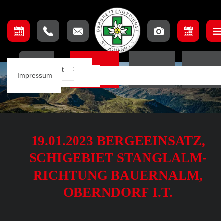
Unser Team
Einsatzbeschreibung
Ausschuss
Ausbildungsteam
Lage & Anfahrt
HOME
EINSÄTZE
TERMINE
ORTSSTE
Einsätze
Einsatzkarte
Mannschaft
Aufnahmebedingungen
Impressum
Notfall App
19.01.2023 BERGEEINSATZ,
SCHIGEBIET STANGLALM-
RICHTUNG BAUERNALM,
OBERNDORF I.T.