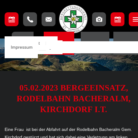
Unser Team
Einsatzbeschreibung
Ausschuss
Ausbildungsteam
Lage & Anfahrt
HOME
EINSÄTZE
TERMINE
ORTSSTE
Einsätze
Einsatzkarte
Mannschaft
Aufnahmebedingungen
Impressum
Notfall App
05.02.2023 BERGEEINSATZ,
RODELBAHN BACHERALM,
KIRCHDORF I.T.
Eine Frau ist bei der Abfahrt auf der Rodelbahn Bacheralm Gem.
Kirchdorf gestürzt und hat sich dabei eine Verletzung am linken