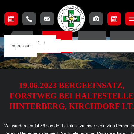
Unser Team
Einsatzbeschreibung
Ausschuss
Ausbildungsteam
Lage & Anfahrt
HOME
EINSÄTZE
TERMINE
ORTSSTE
Einsätze
Einsatzkarte
Mannschaft
Aufnahmebedingungen
Impressum
Notfall App
19.06.2023 BERGEEINSATZ,
FORSTWEG BEI HALTESTELLE
HINTERBERG, KIRCHDORF I.T.
Wir wurden um 14:39 von der Leitstelle zu einer verletzten Person i
Bereich Hinterberg alarmiert. Nach telefonischer Rücksprache mit 