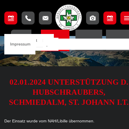
Unser Team
Einsatzbeschreibung
Ausschuss
Ausbildungsteam
Lage & Anfahrt
HOME
EINSÄTZE
TERMINE
ORTSSTE
Einsätze
Einsatzkarte
Mannschaft
Aufnahmebedingungen
Impressum
Notfall App
02.01.2024 UNTERSTÜTZUNG D.
HUBSCHRAUBERS,
SCHMIEDALM, ST. JOHANN I.T.
Der Einsatz wurde vom NAH/Libille übernommen.