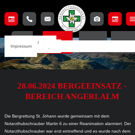
Unser Team
Einsatzbeschreibung
Ausschuss
Ausbildungsteam
Lage & Anfahrt
HOME
EINSÄTZE
TERMINE
ORTSSTE
Einsätze
Einsatzkarte
Mannschaft
Aufnahmebedingungen
Impressum
Notfall App
28.06.2024 BERGEEINSATZ -
BEREICH ANGERLALM
Die Bergrettung St. Johann wurde gemeinsam mit dem
Notarzthubschrauber Martin 6 zu einer Reanimation alarmiert. Der
Notarzthubschrauber war erst eintreffend und es wurde nach dem