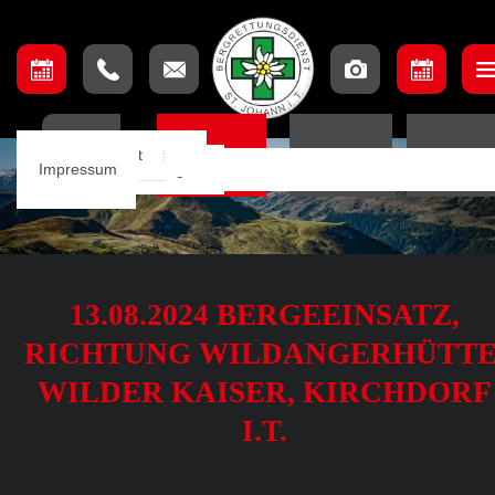
Unser Team
Einsatzbeschreibung
Ausschuss
Ausbildungsteam
Lage & Anfahrt
HOME
EINSÄTZE
TERMINE
ORTSSTE
Einsätze
Einsatzkarte
Mannschaft
Aufnahmebedingungen
Impressum
Notfall App
13.08.2024 BERGEEINSATZ,
RICHTUNG WILDANGERHÜTTE
WILDER KAISER, KIRCHDORF
I.T.