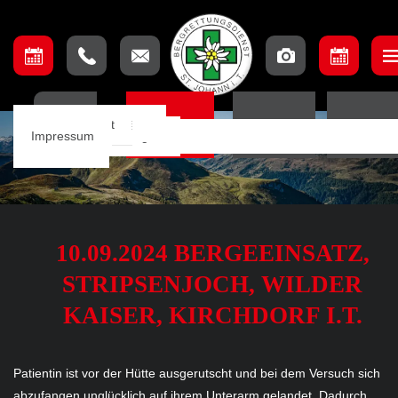
Unser Team
Einsatzbeschreibung
Ausschuss
Ausbildungsteam
Lage & Anfahrt
HOME
EINSÄTZE
TERMINE
ORTSSTE
Einsätze
Einsatzkarte
Mannschaft
Aufnahmebedingungen
Impressum
Notfall App
10.09.2024 BERGEEINSATZ,
STRIPSENJOCH, WILDER
KAISER, KIRCHDORF I.T.
Patientin ist vor der Hütte ausgerutscht und bei dem Versuch sich
abzufangen unglücklich auf ihrem Unterarm gelandet. Dadurch