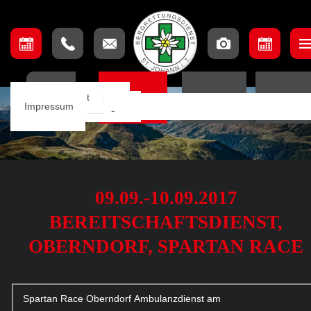
Unser Team
Einsatzbeschreibung
Ausschuss
Ausbildungsteam
Lage & Anfahrt
HOME
EINSÄTZE
TERMINE
ORTSSTE
Einsätze
Einsatzkarte
Mannschaft
Aufnahmebedingungen
Impressum
Notfall App
09.09.-10.09.2017
BEREITSCHAFTSDIENST,
OBERNDORF, SPARTAN RACE
Spartan Race Oberndorf Ambulanzdienst am