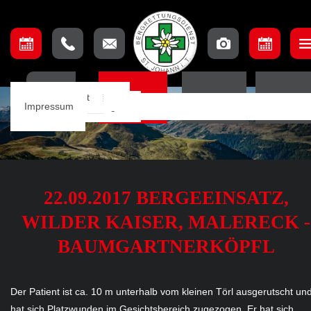
Unser Team
Einsatzbeschreibung
Ausschuss
Ausbildungsteam
Lage & Anfahrt
HOME
EINSÄTZE
TERMINE
ORTSSTE
Einsätze
Einsatzkarte
Mannschaft
Aufnahmebedingungen
Impressum
Notfall App
22.09.2017 BERGEEINSATZ,
WILDER KAISER, MALERECK -
BAUMGARTNERKÖPFL
Der Patient ist ca. 10 m unterhalb vom kleinen Törl ausgerutscht un
hat sich Platzwunden im Gesichtsbereich zugezogen. Er hat sich