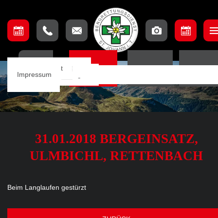
Unser Team
Einsatzbeschreibung
Ausschuss
Ausbildungsteam
Lage & Anfahrt
HOME
EINSÄTZE
TERMINE
ORTSSTE
Einsätze
Einsatzkarte
Mannschaft
Aufnahmebedingungen
Impressum
Notfall App
31.01.2018 BERGEINSATZ,
ULMBICHL, RETTENBACH
Beim Langlaufen gestürzt