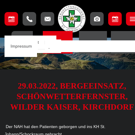
Unser Team
Einsatzbeschreibung
Ausschuss
Ausbildungsteam
Lage & Anfahrt
HOME
EINSÄTZE
TERMINE
ORTSSTE
Einsätze
Einsatzkarte
Mannschaft
Aufnahmebedingungen
Impressum
Notfall App
29.03.2022, BERGEEINSATZ,
SCHÖNWETTERFERNSTER,
WILDER KAISER, KIRCHDORF
Der NAH hat den Patienten geborgen und ins KH St.
Johann/Schockraum gebracht.