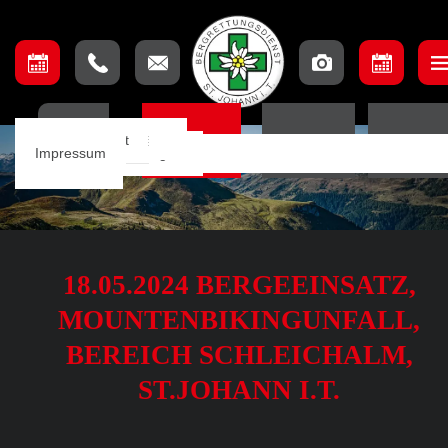
Unser Team
Einsatzbeschreibung
Ausschuss
Ausbildungsteam
Lage & Anfahrt
HOME
EINSÄTZE
TERMINE
ORTSSTE
Einsätze
Einsatzkarte
Mannschaft
Aufnahmebedingungen
Impressum
Notfall App
18.05.2024 BERGEEINSATZ,
MOUNTENBIKINGUNFALL,
BEREICH SCHLEICHALM,
ST.JOHANN I.T.